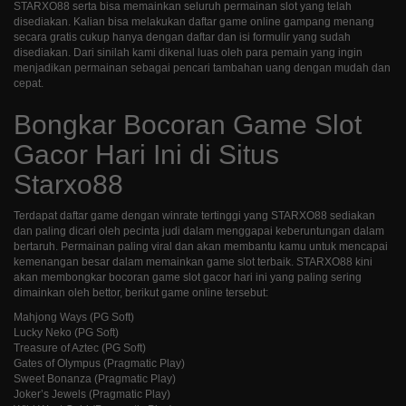
STARXO88 serta bisa memainkan seluruh permainan slot yang telah
disediakan. Kalian bisa melakukan daftar game online gampang menang
secara gratis cukup hanya dengan daftar dan isi formulir yang sudah
disediakan. Dari sinilah kami dikenal luas oleh para pemain yang ingin
menjadikan permainan sebagai pencari tambahan uang dengan mudah dan
cepat.
Bongkar Bocoran Game Slot
Gacor Hari Ini di Situs
Starxo88
Terdapat daftar game dengan winrate tertinggi yang STARXO88 sediakan
dan paling dicari oleh pecinta judi dalam menggapai keberuntungan dalam
bertaruh. Permainan paling viral dan akan membantu kamu untuk mencapai
kemenangan besar dalam memainkan game slot terbaik. STARXO88 kini
akan membongkar bocoran game slot gacor hari ini yang paling sering
dimainkan oleh bettor, berikut game online tersebut:
Mahjong Ways (PG Soft)
Lucky Neko (PG Soft)
Treasure of Aztec (PG Soft)
Gates of Olympus (Pragmatic Play)
Sweet Bonanza (Pragmatic Play)
Joker’s Jewels (Pragmatic Play)