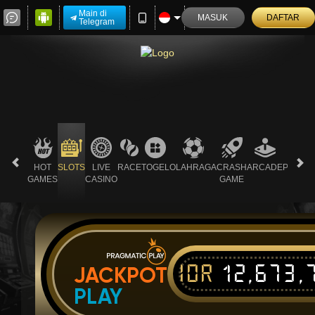
Main di
MASUK
DAFTAR
Telegram
HOT
SLOTS
LIVE
RACE
TOGEL
OLAHRAGA
CRASH
ARCADE
POKER
GAMES
CASINO
GAME
IDR
12,673,
JACKPOT
PLAY