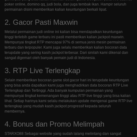
poker online, domino qq, judi bola, dan juga tembak ikan. Hampir seluruh
permainan disini memberikan kalian keuntungan berkali lipat.
2. Gacor Pasti Maxwin
Melalui permainan judi online ini kalian bisa mendapatkan keuntungan
tinggi terlebih game terbaru ini pasti memberikan kalian jackpot maxwin.
Mempunyai tingkat RTP mencapai 97% di semua jenis mesin permainan
terbaru dan terpopuler. Kami juga selalu memberikan kalian bocoran data
terupdate yang sering kasih jackpot terbesar. Dari sinilah kami dikenal dan
sangat digemari oleh banyak pemain judi di Indonesia.
3. RTP Live Terlengkap
Selain memberikan bocoran game slot gacor hari ini terupdate keuntungan
yang bisa anda dapatkan kami juga menghadirkan data bocoran RTP Live
Terlengkap dan Tertinggi. Ada banyak kumpulan permainan yang
mempunyai tingkat kemenangan tinggi atau RTP live tinggi yang bisa kalian
lihat. Setiap harinya kami selalu melakukan update mengenai game RTP live
terlengkap yang mudah kasih jackpot progressif kepada seluruh
membernya.
4. Bonus dan Promo Melimpah
STARXO88 Sebagai website yang sudah lalang melintang dan sangat