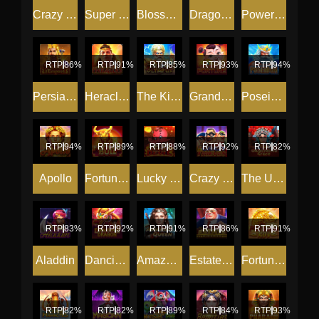
Crazy Penguin
Super Diamond
Blossom of Fortune
Dragon Gate
Power Of Thor
RTP
RTP
RTP
85%
RTP
93%
RTP
94%
Persian Empire
Heracles
The King Of Olympus
Grande Fortune
Poseidon
RTP
RTP
89%
RTP
RTP
92%
RTP
82%
Apollo
Fortune Bull
Lucky Little Devil
Crazy Thieves
The Unsurpassed Grace
RTP
83%
RTP
92%
RTP
RTP
86%
RTP
91%
Aladdin
Dancing Dragon
Amazon Queen
Estate Rich Man
Fortune Koi
RTP
RTP
RTP
89%
RTP
84%
RTP
93%