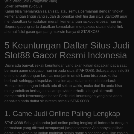
Wild West Gold (Pragmatic Play)
Joker Jewel88 (Slot88)
Kamu bisa memainkan salah satu atau semua permainan dengan tingkat
kemenangan tinggi yang sudah di bongkar oleh tim dari situs Starxo88 agar
mendapatkan kemudahan meraih kemenangan jackpot terbesar hari ini.
Segera gabung serta dapatkan kemudahan mengakses situs melalui link
alternatif slot gacor gampang maxwin hanya di STARXO88.
5 Keuntungan Daftar Situs Judi
Slot88 Gacor Resmi Indonesia
Disini ada banyak sekali keuntungan yang akan kalian dapatkan pada saat
bermain game slot gacor hari ini pada situs STARXO88. Sebagai agen slot88
online terbaik dengan fasilitas menjamin untuk kamu bisa puas ketika
bertaruh sehingga ekspektasi bisa tercapai dalam mencoba bertaruh.
Mencari keuntungan terbaik ada di setiap waktu, maka dari itu anda bisa
mengandalkan berbagai macam provider terbaik sebagai alternatfi
memperoleh kemenangan besar. Berikut ini keuntungan yang bisa anda
dapatkan pada daftar situs resmi terbaik STARXO88.
1. Game Judi Online Paling Lengkap
STARXO88 Sebagai bandar judi online paling lengkap di Indonesia dengan
permainan yang dikenal mempunyai jackpot terbesar. Ada banyak pilihan
game judi yang bisa kalian mainkan selain game slot gacor yaitu live casino,