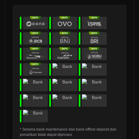
* Selama bank maintenance dan bank offline deposit dan
penarikan tidak dapat diproses