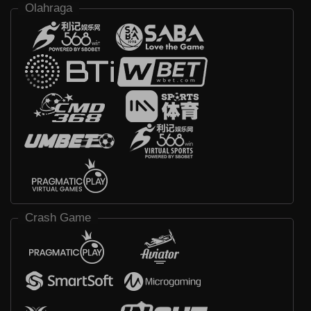
Olahraga
Crash Game