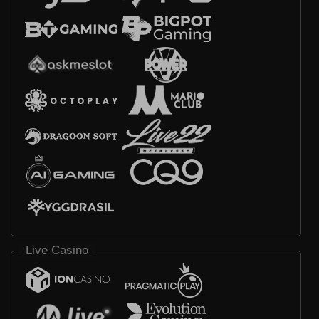
Live Casino