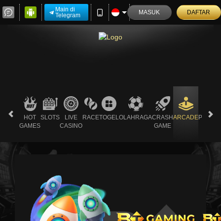
Main di
MASUK
DAFTAR
Telegram
HOT
SLOTS
LIVE
RACE
TOGEL
OLAHRAGA
CRASH
ARCADE
POKER
GAMES
CASINO
GAME