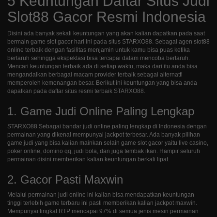
5 Keuntungan Daftar Situs Judi
Slot88 Gacor Resmi Indonesia
Disini ada banyak sekali keuntungan yang akan kalian dapatkan pada saat
bermain game slot gacor hari ini pada situs STARXO88. Sebagai agen slot88
online terbaik dengan fasilitas menjamin untuk kamu bisa puas ketika
bertaruh sehingga ekspektasi bisa tercapai dalam mencoba bertaruh.
Mencari keuntungan terbaik ada di setiap waktu, maka dari itu anda bisa
mengandalkan berbagai macam provider terbaik sebagai alternatfi
memperoleh kemenangan besar. Berikut ini keuntungan yang bisa anda
dapatkan pada daftar situs resmi terbaik STARXO88.
1. Game Judi Online Paling Lengkap
STARXO88 Sebagai bandar judi online paling lengkap di Indonesia dengan
permainan yang dikenal mempunyai jackpot terbesar. Ada banyak pilihan
game judi yang bisa kalian mainkan selain game slot gacor yaitu live casino,
poker online, domino qq, judi bola, dan juga tembak ikan. Hampir seluruh
permainan disini memberikan kalian keuntungan berkali lipat.
2. Gacor Pasti Maxwin
Melalui permainan judi online ini kalian bisa mendapatkan keuntungan
tinggi terlebih game terbaru ini pasti memberikan kalian jackpot maxwin.
Mempunyai tingkat RTP mencapai 97% di semua jenis mesin permainan