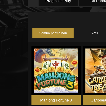
Pragmatic Play
Fat Pand
Semua permainan
Slots
Mahjong Fortune 3
Caribbea