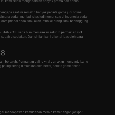
 itu kami selalu menghadirkan banyak promo dan bonus
gapa saat ini semakin banyak pecinta game judi online.
mana sudah menjadi situs judi nomor satu di Indonesia sudah
ata pribadi anda tidak akan jatuh ke orang tidak bertanggung
ya STARXO88 serta bisa memainkan seluruh permainan slot
sudah disediakan. Dari sinilah kami dikenal luas oleh para
88
alam bertaruh. Permainan paling viral dan akan membantu kamu
aling sering dimainkan oleh bettor, berikut game online
88 agar mendapatkan kemudahan meraih kemenangan jackpot