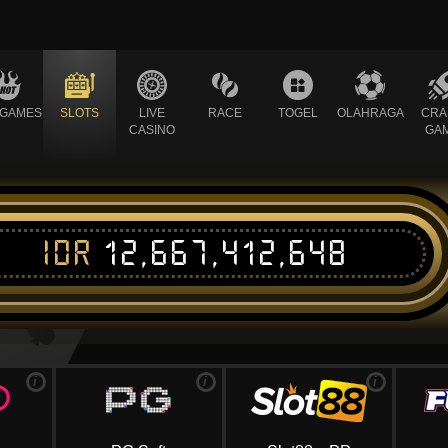
 GAMES
SLOTS
LIVE
RACE
TOGEL
OLAHRAGA
CRA
CASINO
GA
IDR
12,667,412,648
i
i
i