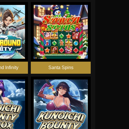
a***h
IDR
673,470.00
Sweet Bonanza 1000
d Infinity
Santa Spins