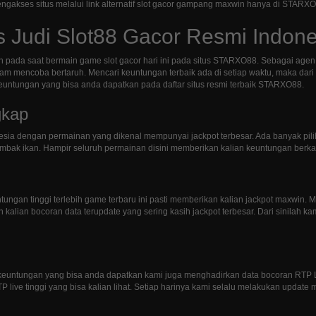
ngakses situs melalui link alternatif slot gacor gampang maxwin hanya di STARXO
s Judi Slot88 Gacor Resmi Indone
n pada saat bermain game slot gacor hari ini pada situs STARXO88. Sebagai agen 
alam mencoba bertaruh. Mencari keuntungan terbaik ada di setiap waktu, maka dar
keuntungan yang bisa anda dapatkan pada daftar situs resmi terbaik STARXO88.
gkap
sia dengan permainan yang dikenal mempunyai jackpot terbesar. Ada banyak pilih
 tembak ikan. Hampir seluruh permainan disini memberikan kalian keuntungan berkali
ntungan tinggi terlebih game terbaru ini pasti memberikan kalian jackpot maxwin
kalian bocoran data terupdate yang sering kasih jackpot terbesar. Dari sinilah ka
e keuntungan yang bisa anda dapatkan kami juga menghadirkan data bocoran RTP 
live tinggi yang bisa kalian lihat. Setiap harinya kami selalu melakukan update