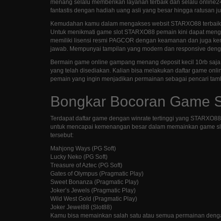
menang selalu memberikan layanan terbaik dan selalu online
fantastis dengan hadiah uang asli yang besar hingga ratusan j
Kemudahan kamu dalam mengakses websit STARXO88 terbaik ga
Untuk menikmati game slot STARXO88 pemain kini dapat menga
memiliki lisensi resmi PAGCOR dengan keamanan dan juga keny
jawab. Mempunyai tampilan yang modern dan responsive deng
Bermain game online gampang menang deposit kecil 10rb saja 
yang telah disediakan. Kalian bisa melakukan daftar game onli
pemain yang ingin menjadikan permainan sebagai pencari ta
Bongkar Bocoran Game Slo
Terdapat daftar game dengan winrate tertinggi yang STARXO88
untuk mencapai kemenangan besar dalam memainkan game slot t
tersebut:
Mahjong Ways (PG Soft)
Lucky Neko (PG Soft)
Treasure of Aztec (PG Soft)
Gates of Olympus (Pragmatic Play)
Sweet Bonanza (Pragmatic Play)
Joker’s Jewels (Pragmatic Play)
Wild West Gold (Pragmatic Play)
Joker Jewel88 (Slot88)
Kamu bisa memainkan salah satu atau semua permainan dengan