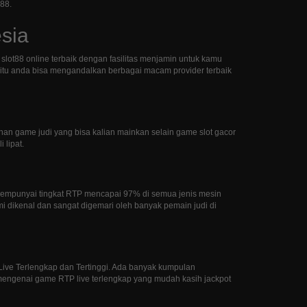
88.
sia
slot88 online terbaik dengan fasilitas menjamin untuk kamu
i itu anda bisa mengandalkan berbagai macam provider terbaik
an game judi yang bisa kalian mainkan selain game slot gacor
 lipat.
. Mempunyai tingkat RTP mencapai 97% di semua jenis mesin
mi dikenal dan sangat digemari oleh banyak pemain judi di
Live Terlengkap dan Tertinggi. Ada banyak kumpulan
 mengenai game RTP live terlengkap yang mudah kasih jackpot