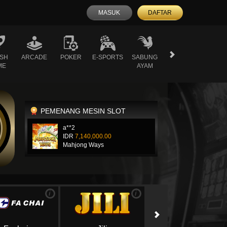
MASUK
DAFTAR
SH
ARCADE
POKER
E-SPORTS
SABUNG
PROMOSI
ME
AYAM
PEMENANG MESIN SLOT
a**2
IDR
7,140,000.00
Mahjong Ways
rak****3
IDR
6,158,000.00
Wild Bandito
i
i
i
rak****3
IDR
3,228,000.00
No Limit City
Wild Bandito