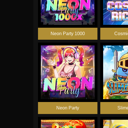
Neon Party 1000
Cosmi
Neon Party
Slim